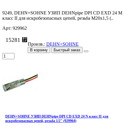
9249, DEHN+SOHNE УЗИП DEHNpipe DPI СD EXD 24 M
класс II для искробезопасных цепей, резьба М20х1,5 (..
Арт: 929962
15281 ⃏
Произв.:
DEHN+SOHNE
В корзину
Быстрый заказ
DEHN+SOHNE УЗИП DEHNpipe DPI СD EXD 24 N класс II для
искробезопасных цепей, резьба 1/2" (929964)