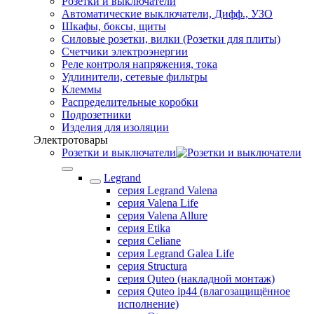
Розетки и выключатели
Автоматические выключатели, Дифф., УЗО
Шкафы, боксы, щиты
Силовые розетки, вилки (Розетки для плиты)
Счетчики электроэнергии
Реле контроля напряжения, тока
Удлинители, сетевые фильтры
Клеммы
Распределительные коробки
Подрозетники
Изделия для изоляции
Электротовары
Розетки и выключатели
Legrand
серия Legrand Valena
серия Valena Life
серия Valena Allure
серия Etika
серия Celiane
серия Legrand Galea Life
серия Structura
серия Quteo (накладной монтаж)
серия Quteo ip44 (влагозащищённое
исполнение)