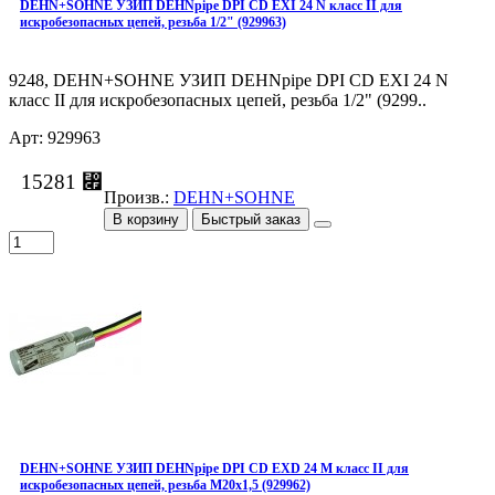
DEHN+SOHNE УЗИП DEHNpipe DPI СD EXI 24 N класс II для
искробезопасных цепей, резьба 1/2" (929963)
9248, DEHN+SOHNE УЗИП DEHNpipe DPI СD EXI 24 N
класс II для искробезопасных цепей, резьба 1/2" (9299..
Арт: 929963
15281 ⃏
Произв.:
DEHN+SOHNE
В корзину
Быстрый заказ
DEHN+SOHNE УЗИП DEHNpipe DPI СD EXD 24 M класс II для
искробезопасных цепей, резьба М20х1,5 (929962)