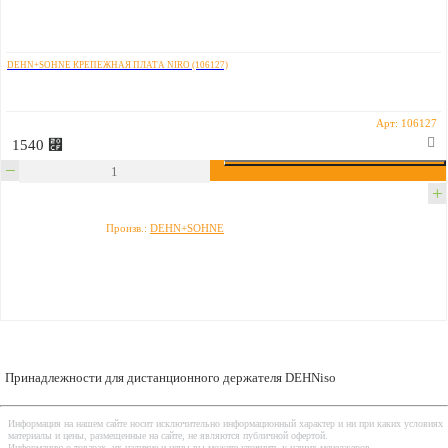
DEHN+SOHNE КРЕПЕЖНАЯ ПЛАТА NIRO (106127)
Арт: 106127
1540 ⃏
Произв.:
DEHN+SOHNE
Принадлежности для дистанционного держателя DEHNiso
Информация на нашем сайте носит исключительно информационный характер и ни при каких условиях
материалы и цены, размещенные на сайте, не являются публичной офертой.
Информацию о товарах, их наличие и цены вы можете уточнить у наших менеджеров.