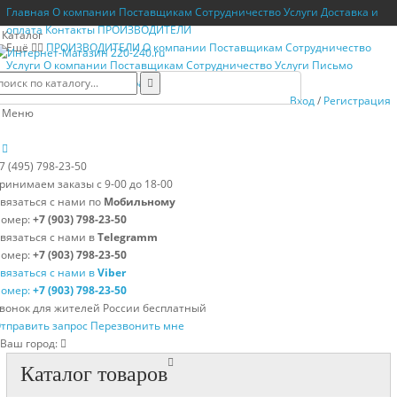
Главная
О компании
Поставщикам
Сотрудничество
Услуги
Доставка и
оплата
Контакты
ПРОИЗВОДИТЕЛИ
Каталог
Ещё
ПРОИЗВОДИТЕЛИ
О компании
Поставщикам
Сотрудничество
Услуги
О компании
Поставщикам
Сотрудничество
Услуги
Письмо
директору
Возврат товара
Вход
/
Регистрация
Меню
7 (495) 798-23-50
ринимаем заказы с 9-00 до 18-00
вязаться с нами по
Мобильному
омер:
+7 (903) 798-23-50
вязаться с нами в
Telegramm
омер:
+7 (903) 798-23-50
вязаться с нами в
Viber
омер:
+7 (903) 798-23-50
вонок для жителей России бесплатный
тправить запрос
Перезвонить мне
Ваш город:
Каталог товаров