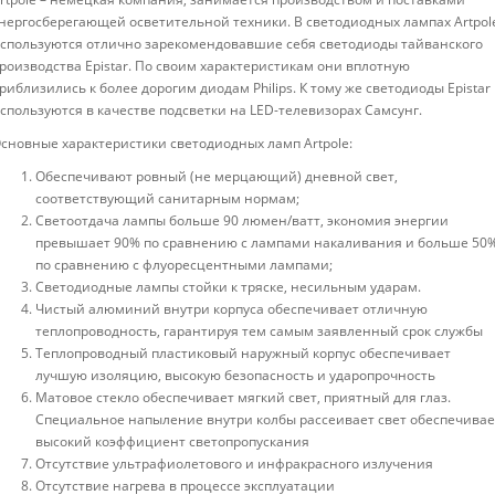
нергосберегающей осветительной техники. В светодиодных лампах Artpol
спользуются отлично зарекомендовавшие себя светодиоды тайванского
роизводства Epistar. По своим характеристикам они вплотную
риблизились к более дорогим диодам Philips. К тому же светодиоды Epistar
спользуются в качестве подсветки на LED-телевизорах Самсунг.
сновные характеристики светодиодных ламп Artpole:
Обеспечивают ровный (не мерцающий) дневной свет,
соответствующий санитарным нормам;
Светоотдача лампы больше 90 люмен/ватт, экономия энергии
превышает 90% по сравнению с лампами накаливания и больше 50
по сравнению с флуоресцентными лампами;
Светодиодные лампы стойки к тряске, несильным ударам.
Чистый алюминий внутри корпуса обеспечивает отличную
теплопроводность, гарантируя тем самым заявленный срок службы
Теплопроводный пластиковый наружный корпус обеспечивает
лучшую изоляцию, высокую безопасность и ударопрочность
Матовое стекло обеспечивает мягкий свет, приятный для глаз.
Специальное напыление внутри колбы рассеивает свет обеспечивае
высокий коэффициент светопропускания
Отсутствие ультрафиолетового и инфракрасного излучения
Отсутствие нагрева в процессе эксплуатации