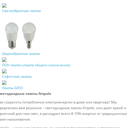
Свечеобразные лампы
Шарообразные лампы
ЛОН лампы (лампа общего назначения)
Софитные лампы
Лампы GX53
ветодиодные лампы Artpole
ак сократить потребление электроэнергии в доме или квартире? Мы
редлагаем вам решение – светодиодные лампы Artpole, они дают яркий и
риятный для глаз свет, а расходуют всего 8-10% энергии от традиционных
амп накаливания.
rtpole – немецкая компания, занимается производством и поставками