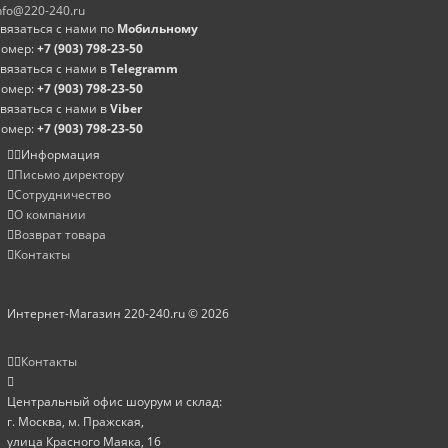
nfo@220-240.ru
вязаться с нами по
Мобильному
омер:
+7 (903) 798-23-50
вязаться с нами в
Telegramm
омер:
+7 (903) 798-23-50
вязаться с нами в
Viber
омер:
+7 (903) 798-23-50
Информация
Письмо директору
Сотрудничество
О компании
Возврат товара
Контакты
Интернет-Магазин 220-240.ru © 2026
Контакты
Центральный офис шоурум и склад:
г. Москва, м. Пражская,
улица Красного Маяка, 16