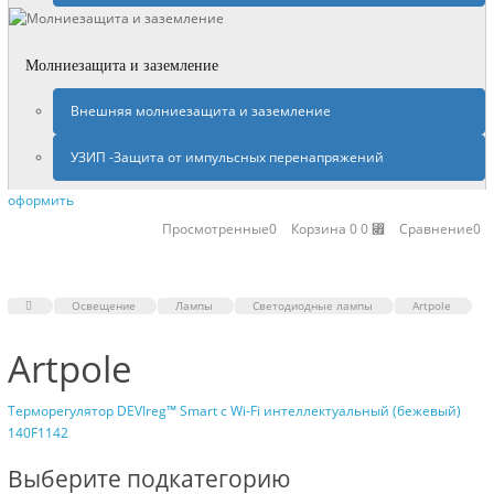
Молниезащита и заземление
Внешняя молниезащита и заземление
УЗИП -Защита от импульсных перенапряжений
оформить
Просмотренные
0
Сравнение
0
Корзина
0
0 ⃏
Освещение
Лампы
Светодиодные лампы
Artpole
Artpole
Терморегулятор DEVIreg™ Smart с Wi-Fi интеллектуальный (бежевый)
140F1142
Выберите подкатегорию