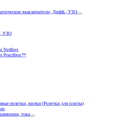
, УЗО
и Nedbox
и Practibox™