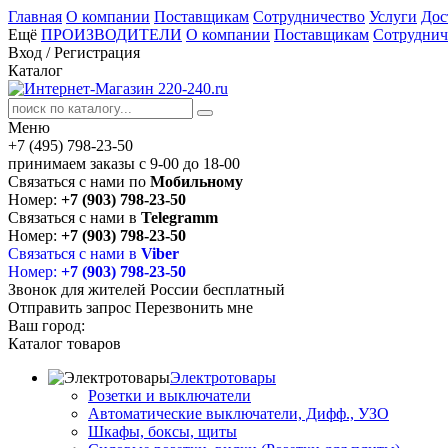
Главная
О компании
Поставщикам
Сотрудничество
Услуги
Дос
Ещё
ПРОИЗВОДИТЕЛИ
О компании
Поставщикам
Сотруднич
Вход
/
Регистрация
Каталог
Меню
+7 (495) 798-23-50
принимаем заказы с 9-00 до 18-00
Связаться с нами по
Мобильному
Номер:
+7 (903) 798-23-50
Связаться с нами в
Telegramm
Номер:
+7 (903) 798-23-50
Связаться с нами в
Viber
Номер:
+7 (903) 798-23-50
Звонок для жителей России бесплатный
Отправить запрос
Перезвонить мне
Ваш город:
Каталог товаров
Электротовары
Розетки и выключатели
Автоматические выключатели, Дифф., УЗО
Шкафы, боксы, щиты