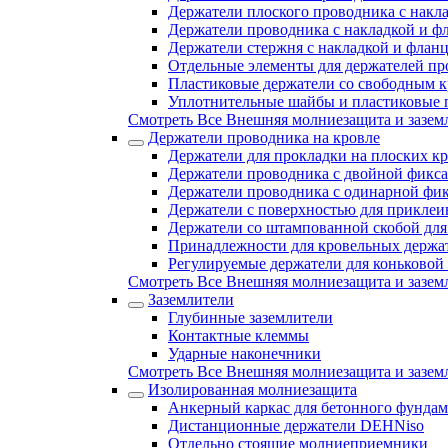
Держатели плоского проводника с накл
Держатели проводника с накладкой и ф
Держатели стержня с накладкой и флан
Отдельные элементы для держателей пр
Пластиковые держатели со свободным 
Уплотнительные шайбы и пластиковые 
Смотреть Все Внешняя молниезащита и зазем
Держатели проводника на кровле
Держатели для прокладки на плоских кр
Держатели проводника с двойной фикс
Держатели проводника с одинарной фи
Держатели с поверхностью для приклеи
Держатели со штампованной скобой для
Принадлежности для кровельных держа
Регулируемые держатели для коньковой
Смотреть Все Внешняя молниезащита и зазем
Заземлители
Глубинные заземлители
Контактные клеммы
Ударные наконечники
Смотреть Все Внешняя молниезащита и зазем
Изолированная молниезащита
Анкерный каркас для бетонного фундам
Дистанционные держатели DEHNiso
Отдельно стоящие молниеприемники