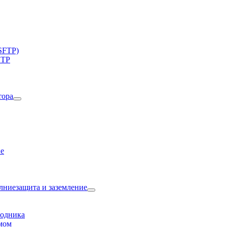
SFTP)
UTP
ие
водника
мом