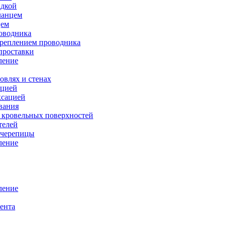
адкой
ланцем
цем
оводника
креплением проводника
проставки
ление
овлях и стенах
ацией
ксацией
вания
 кровельных поверхностей
телей
 черепицы
ление
ление
ента