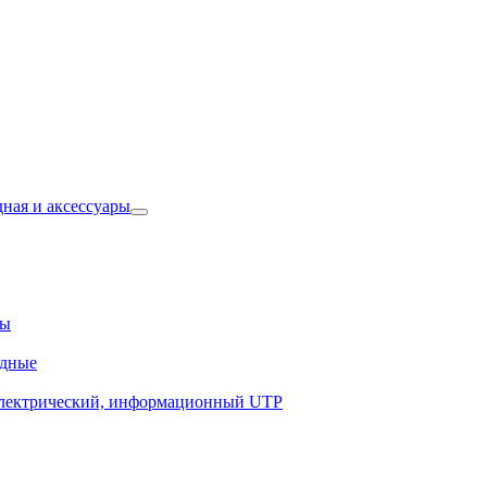
ры
электрический, информационный UTP