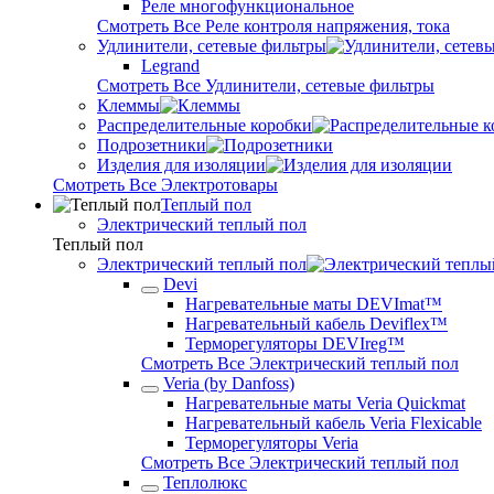
Реле многофункциональное
Смотреть Все Реле контроля напряжения, тока
Удлинители, сетевые фильтры
Legrand
Смотреть Все Удлинители, сетевые фильтры
Клеммы
Распределительные коробки
Подрозетники
Изделия для изоляции
Смотреть Все Электротовары
Теплый пол
Электрический теплый пол
Теплый пол
Электрический теплый пол
Devi
Нагревательные маты DEVImat™
Нагревательный кабель Deviflex™
Терморегуляторы DEVIreg™
Смотреть Все Электрический теплый пол
Veria (by Danfoss)
Нагревательные маты Veria Quickmat
Нагревательный кабель Veria Flexicable
Терморегуляторы Veria
Смотреть Все Электрический теплый пол
Теплолюкс