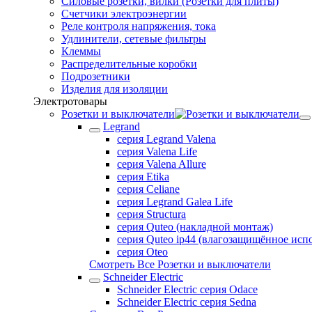
Силовые розетки, вилки (Розетки для плиты)
Счетчики электроэнергии
Реле контроля напряжения, тока
Удлинители, сетевые фильтры
Клеммы
Распределительные коробки
Подрозетники
Изделия для изоляции
Электротовары
Розетки и выключатели
Legrand
серия Legrand Valena
серия Valena Life
серия Valena Allure
серия Etika
серия Celiane
серия Legrand Galea Life
серия Structura
серия Quteo (накладной монтаж)
серия Quteo ip44 (влагозащищённое исп
серия Oteo
Смотреть Все Розетки и выключатели
Schneider Electric
Schneider Electric серия Odace
Schneider Electric серия Sedna