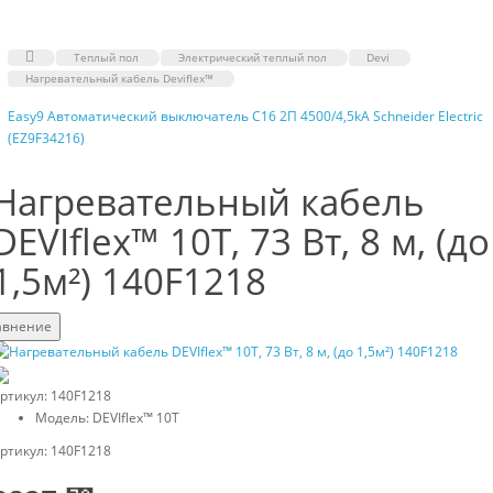
Теплый пол
Электрический теплый пол
Devi
Нагревательный кабель Deviflex™
Easy9 Автоматический выключатель C16 2П 4500/4,5kA Schneider Electric
(EZ9F34216)
Нагревательный кабель
DEVIflex™ 10T, 73 Вт, 8 м, (до
1,5м²) 140F1218
авнение
ртикул: 140F1218
Модель: DEVIflex™ 10T
ртикул: 140F1218