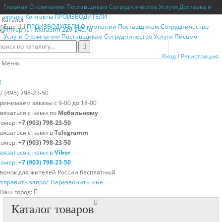
Главная
О компании
Поставщикам
Сотрудничество
Услуги
Доставка и
оплата
Контакты
ПРОИЗВОДИТЕЛИ
Каталог
Ещё
ПРОИЗВОДИТЕЛИ
О компании
Поставщикам
Сотрудничество
Услуги
О компании
Поставщикам
Сотрудничество
Услуги
Письмо
директору
Возврат товара
Вход
/
Регистрация
Меню
7 (495) 798-23-50
ринимаем заказы с 9-00 до 18-00
вязаться с нами по
Мобильному
омер:
+7 (903) 798-23-50
вязаться с нами в
Telegramm
омер:
+7 (903) 798-23-50
вязаться с нами в
Viber
омер:
+7 (903) 798-23-50
вонок для жителей России бесплатный
тправить запрос
Перезвонить мне
Ваш город:
Каталог товаров