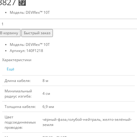
3827 ⃏
Модель: DEVIflex™ 10T
В корзину
Быстрый заказ
Модель: DEVIflex™ 10T
Артикул: 140F1218
Характеристики
Ещё
Длина кабеля:
8 м
Минимальный
4 см
радиус изгиба:
Толщина кабеля:
6,9 мм
Цвет
чёрный-фаза,голубой-нейтраль, желто-зелёный-
подсоединяемых
земля
проводов: