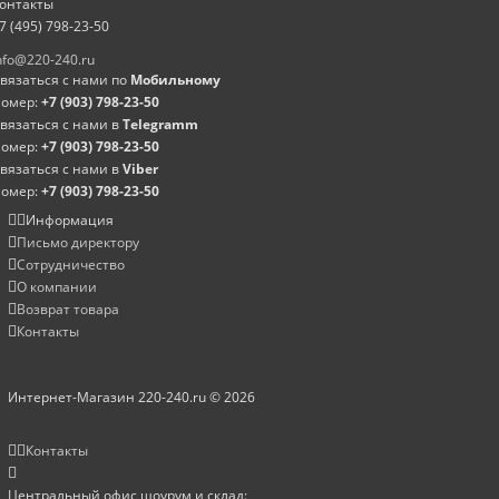
онтакты
7 (495) 798-23-50
nfo@220-240.ru
вязаться с нами по
Мобильному
омер:
+7 (903) 798-23-50
вязаться с нами в
Telegramm
омер:
+7 (903) 798-23-50
вязаться с нами в
Viber
омер:
+7 (903) 798-23-50
Информация
Письмо директору
Сотрудничество
О компании
Возврат товара
Контакты
Интернет-Магазин 220-240.ru © 2026
Контакты
Центральный офис шоурум и склад: