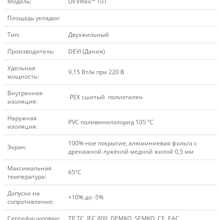
Модель:
DEVIflex™ 10T
Площадь укладки:
Тип:
Двухжильный
Производитель:
DEVI (Дания)
Удельная
9,15 Вт/м при 220 В
мощность:
Внутренняя
 PEX сшитый полиэтилен
изоляция:
Наружная
PVC поливинилхлорид 105 °C
изоляция:
100%-ное покрытие; алюминиевая фольга с
Экран:
дренажной лужёной медной жилой 0,5 мм
Максимальная
65°C
температура:
Допуски на
+10% до -5%
сопротивление:
Сертифицирован:
TP TC, IEC 800, DEMKO, SEMKO, CE, EAC