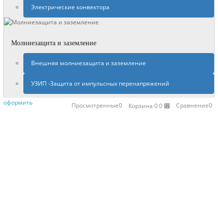
Электрические конвектора
Молниезащита и заземление
Внешняя молниезащита и заземление
УЗИП -Защита от импульсных перенапряжений
оформить
Просмотренные
0
Сравнение
0
Корзина
0
0 ⃏
×
Недавно просмотренные
Нагревательный кабель DEVIflex™ 10T,
73 Вт, 8 м, (до 1,5м²) 140F1218
1