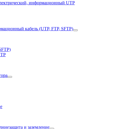
электрический, информационный UTP
SFTP)
UTP
ие