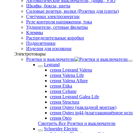
Автоматические выключатели, Дифф., УЗО
Шкафы, боксы, щиты
Силовые розетки, вилки (Розетки для плиты)
Счетчики электроэнергии
Реле контроля напряжения, тока
Удлинители, сетевые фильтры
Клеммы
Распределительные коробки
Подрозетники
Изделия для изоляции
Электротовары
Розетки и выключатели
Legrand
серия Legrand Valena
серия Valena Life
серия Valena Allure
серия Etika
серия Celiane
серия Legrand Galea Life
серия Structura
серия Quteo (накладной монтаж)
серия Quteo ip44 (влагозащищённое исп
серия Oteo
Смотреть Все Розетки и выключатели
Schneider Electric