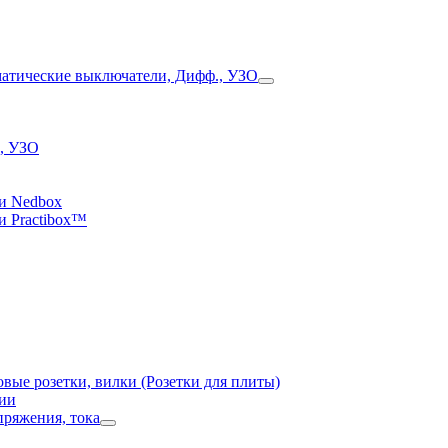
, УЗО
и Nedbox
и Practibox™