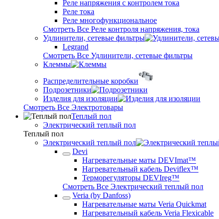
Реле напряжения с контролем тока
Реле тока
Реле многофункциональное
Смотреть Все Реле контроля напряжения, тока
Удлинители, сетевые фильтры
Legrand
Смотреть Все Удлинители, сетевые фильтры
Клеммы
Распределительные коробки
Подрозетники
Изделия для изоляции
Смотреть Все Электротовары
Теплый пол
Электрический теплый пол
Теплый пол
Электрический теплый пол
Devi
Нагревательные маты DEVImat™
Нагревательный кабель Deviflex™
Терморегуляторы DEVIreg™
Смотреть Все Электрический теплый пол
Veria (by Danfoss)
Нагревательные маты Veria Quickmat
Нагревательный кабель Veria Flexicable