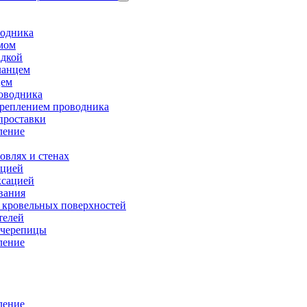
водника
мом
адкой
ланцем
цем
оводника
креплением проводника
проставки
ление
овлях и стенах
ацией
ксацией
вания
 кровельных поверхностей
телей
 черепицы
ление
ление