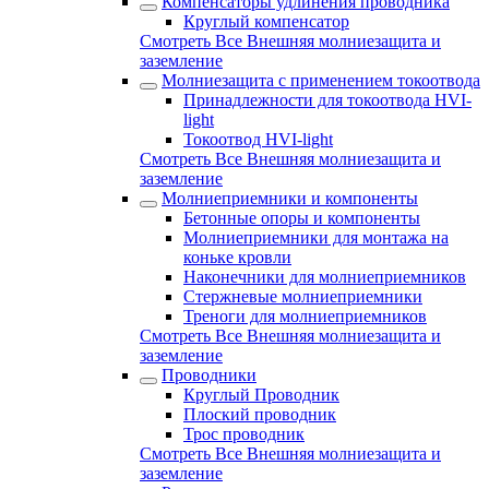
Компенсаторы удлинения проводника
Круглый компенсатор
Смотреть Все Внешняя молниезащита и
заземление
Молниезащита с применением токоотвода
Принадлежности для токоотвода HVI-
light
Токоотвод HVI-light
Смотреть Все Внешняя молниезащита и
заземление
Молниеприемники и компоненты
Бетонные опоры и компоненты
Молниеприемники для монтажа на
коньке кровли
Наконечники для молниеприемников
Стержневые молниеприемники
Треноги для молниеприемников
Смотреть Все Внешняя молниезащита и
заземление
Проводники
Круглый Проводник
Плоский проводник
Трос проводник
Смотреть Все Внешняя молниезащита и
заземление