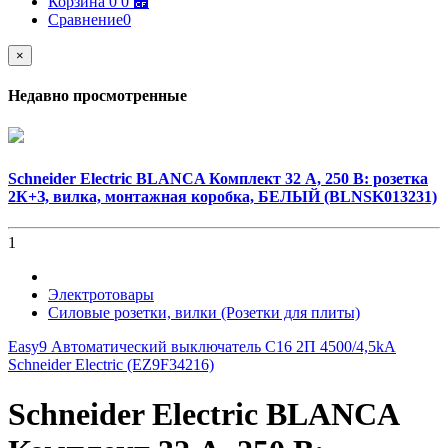
Корзина
0
0 ⃏
Сравнение
0
×
Недавно просмотренные
Schneider Electric BLANCA Комплект 32 А, 250 В: розетка
2К+З, вилка, монтажная коробка, БЕЛЫЙ (BLNSK013231)
1
Электротовары
Силовые розетки, вилки (Розетки для плиты)
Easy9 Автоматический выключатель C16 2П 4500/4,5kA
Schneider Electric (EZ9F34216)
Schneider Electric BLANCA