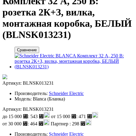
Комплект 32 А, 250 В:
розетка 2К+З, вилка,
монтажная коробка, БЕЛЫЙ
(BLNSK013231)
Сравнение
Артикул: BLNSK013231
Производитель:
Schneider Electric
Модель: Blanca (Бланка)
Артикул: BLNSK013231
до
15 000
⃏
:
543 ⃏
от
15 000
⃏
:
471 ⃏
от
30 000
⃏
:
464 ⃏
Партнер :
298 ⃏
Производитель:
Schneider Electric