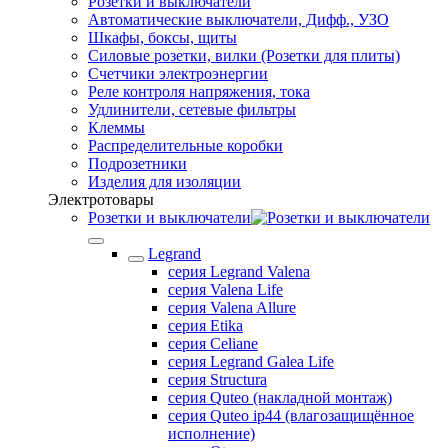
Розетки и выключатели
Автоматические выключатели, Дифф., УЗО
Шкафы, боксы, щиты
Силовые розетки, вилки (Розетки для плиты)
Счетчики электроэнергии
Реле контроля напряжения, тока
Удлинители, сетевые фильтры
Клеммы
Распределительные коробки
Подрозетники
Изделия для изоляции
Электротовары
Розетки и выключатели
Legrand
серия Legrand Valena
серия Valena Life
серия Valena Allure
серия Etika
серия Celiane
серия Legrand Galea Life
серия Structura
серия Quteo (накладной монтаж)
серия Quteo ip44 (влагозащищённое
исполнение)