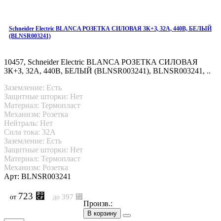
Schneider Electric BLANCA РОЗЕТКА СИЛОВАЯ 3К+З, 32А, 440В, БЕЛЫЙ
(BLNSR003241)
10457, Schneider Electric BLANCA РОЗЕТКА СИЛОВАЯ
3К+З, 32А, 440В, БЕЛЫЙ (BLNSR003241), BLNSR003241, ..
Заземление: Есть
Защитные шторки: Нет
Материал: Термопласт
Механизм: Розетка
Нейтраль: Нет
Сила тока: 32A
Заземление: Есть
Защитные шторки: Нет
Материал: Термопласт
Механизм: Розетка
Арт: BLNSR003241
723 ⃏
397 ⃏
от
до
Произв.:
В корзину