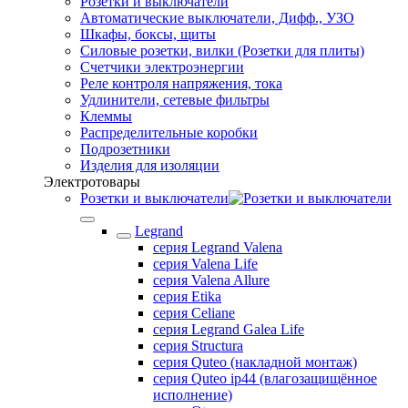
Розетки и выключатели
Автоматические выключатели, Дифф., УЗО
Шкафы, боксы, щиты
Силовые розетки, вилки (Розетки для плиты)
Счетчики электроэнергии
Реле контроля напряжения, тока
Удлинители, сетевые фильтры
Клеммы
Распределительные коробки
Подрозетники
Изделия для изоляции
Электротовары
Розетки и выключатели
Legrand
серия Legrand Valena
серия Valena Life
серия Valena Allure
серия Etika
серия Celiane
серия Legrand Galea Life
серия Structura
серия Quteo (накладной монтаж)
серия Quteo ip44 (влагозащищённое
исполнение)