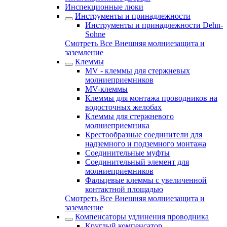
Инспекционные люки
Инструменты и принадлежности
Инструменты и принадлежности Dehn-
Sohne
Смотреть Все Внешняя молниезащита и
заземление
Клеммы
MV - клеммы для стержневых
молниеприемников
MV-клеммы
Клеммы для монтажа проводников на
водосточных желобах
Клеммы для стержневого
молниеприемника
Крестообразные соединители для
надземного и подземного монтажа
Соединительные муфты
Соединительный элемент для
молниеприемников
Фальцевые клеммы с увеличенной
контактной площадью
Смотреть Все Внешняя молниезащита и
заземление
Компенсаторы удлинения проводника
Круглый компенсатор