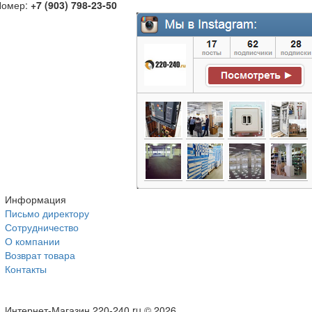
Номер:
+7 (903) 798-23-50
Информация
Письмо директору
Сотрудничество
О компании
Возврат товара
Контакты
Интернет-Магазин 220-240.ru © 2026