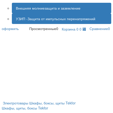
Внешняя молниезащита и заземление
УЗИП -Защита от импульсных перенапряжений
оформить
Просмотренные
0
Сравнение
0
Корзина
0
0 ⃏
×
Недавно просмотренные
Tekfor Щит навесной 8 мод. IP41,
белая дверца (BNN 40-08-1)
1
Электротовары
Шкафы, боксы, щиты
Tekfor
Шкафы, щиты, боксы Tekfor