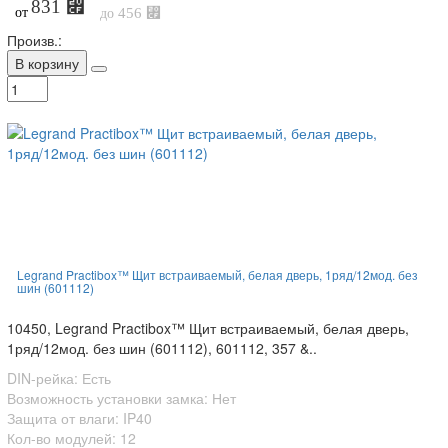
831 ⃏
от
456 ⃏
до
Произв.:
В корзину
Legrand Practibox™ Щит встраиваемый, белая дверь, 1ряд/12мод. без
шин (601112)
10450, Legrand Practibox™ Щит встраиваемый, белая дверь,
1ряд/12мод. без шин (601112), 601112, 357 &..
DIN-рейка: Есть
Возможность установки замка: Нет
Защита от влаги: IP40
Кол-во модулей: 12