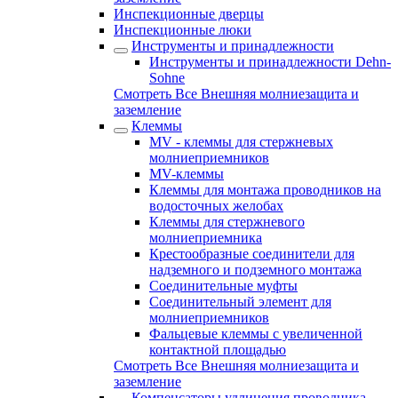
Инспекционные дверцы
Инспекционные люки
Инструменты и принадлежности
Инструменты и принадлежности Dehn-
Sohne
Смотреть Все Внешняя молниезащита и
заземление
Клеммы
MV - клеммы для стержневых
молниеприемников
MV-клеммы
Клеммы для монтажа проводников на
водосточных желобах
Клеммы для стержневого
молниеприемника
Крестообразные соединители для
надземного и подземного монтажа
Соединительные муфты
Соединительный элемент для
молниеприемников
Фальцевые клеммы с увеличенной
контактной площадью
Смотреть Все Внешняя молниезащита и
заземление
Компенсаторы удлинения проводника