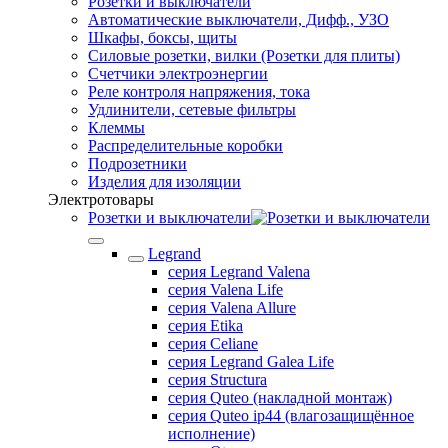
Розетки и выключатели
Автоматические выключатели, Дифф., УЗО
Шкафы, боксы, щиты
Силовые розетки, вилки (Розетки для плиты)
Счетчики электроэнергии
Реле контроля напряжения, тока
Удлинители, сетевые фильтры
Клеммы
Распределительные коробки
Подрозетники
Изделия для изоляции
Электротовары
Розетки и выключатели
Legrand
серия Legrand Valena
серия Valena Life
серия Valena Allure
серия Etika
серия Celiane
серия Legrand Galea Life
серия Structura
серия Quteo (накладной монтаж)
серия Quteo ip44 (влагозащищённое
исполнение)