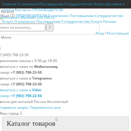
Главная
О компании
Поставщикам
Сотрудничество
Услуги
Доставка и
оплата
Контакты
ПРОИЗВОДИТЕЛИ
Каталог
Ещё
ПРОИЗВОДИТЕЛИ
О компании
Поставщикам
Сотрудничество
Услуги
О компании
Поставщикам
Сотрудничество
Услуги
Письмо
директору
Возврат товара
Вход
/
Регистрация
Меню
7 (495) 798-23-50
ринимаем заказы с 9-00 до 18-00
вязаться с нами по
Мобильному
омер:
+7 (903) 798-23-50
вязаться с нами в
Telegramm
омер:
+7 (903) 798-23-50
вязаться с нами в
Viber
омер:
+7 (903) 798-23-50
вонок для жителей России бесплатный
тправить запрос
Перезвонить мне
Ваш город:
Каталог товаров