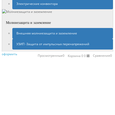
Электрические конвектора
Молниезащита и заземление
Внешняя молниезащита и заземление
УЗИП -Защита от импульсных перенапряжений
оформить
Просмотренные
0
Сравнение
0
Корзина
0
0 ⃏
×
Недавно просмотренные
DEHN+SOHNE Телескопическая
молниеприемная мачта. Высота над
грунтом 9000мм (103124)