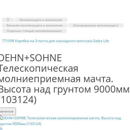
1
Молниезащита и заземление
Внешняя молниезащита и заземление
Изолированная молниезащита
Отдельно стоящие молниеприемники
771098 Коробка на 3-поста для накладного монтажа Galea Life
DEHN+SOHNE
Телескопическая
молниеприемная мачта.
Высота над грунтом 9000мм
(103124)
авнение