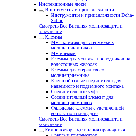
Инспекционные люки
Инструменты и принадлежности
Инструменты и принадлежности Dehn-
Sohne
Смотреть Все Внешняя молниезащита и
заземление
Клеммы
MV - клеммы для стержневых
молниеприемников
MV-клеммы
Клеммы для монтажа проводников на
водосточных желобах
Клеммы для стержневого
молниеприемника
Крестообразные соединители для
надземного и подземного монтажа
Соединительные муфты
Соединительный элемент для
молниеприемников
Фальцевые клеммы с увеличенной
контактной площадью
Смотреть Все Внешняя молниезащита и
заземление
Компенсаторы удлинения проводника
Круглый компенсатор