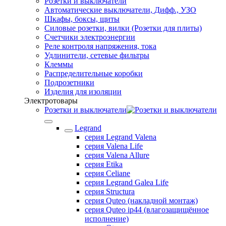
Розетки и выключатели
Автоматические выключатели, Дифф., УЗО
Шкафы, боксы, щиты
Силовые розетки, вилки (Розетки для плиты)
Счетчики электроэнергии
Реле контроля напряжения, тока
Удлинители, сетевые фильтры
Клеммы
Распределительные коробки
Подрозетники
Изделия для изоляции
Электротовары
Розетки и выключатели
Legrand
серия Legrand Valena
серия Valena Life
серия Valena Allure
серия Etika
серия Celiane
серия Legrand Galea Life
серия Structura
серия Quteo (накладной монтаж)
серия Quteo ip44 (влагозащищённое
исполнение)