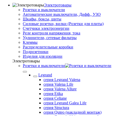
Электротовары
Розетки и выключатели
Автоматические выключатели, Дифф., УЗО
Шкафы, боксы, щиты
Силовые розетки, вилки (Розетки для плиты)
Счетчики электроэнергии
Реле контроля напряжения, тока
Удлинители, сетевые фильтры
Клеммы
Распределительные коробки
Подрозетники
Изделия для изоляции
Электротовары
Розетки и выключатели
Legrand
серия Legrand Valena
серия Valena Life
серия Valena Allure
серия Etika
серия Celiane
серия Legrand Galea Life
серия Structura
серия Quteo (накладной монтаж)