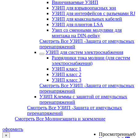
Ввинчиваемые УЗИП
УЗИП для взрывоопасных зон
УЗИП для интерфейсов с разъемами RJ
УЗИП для коаксиальных кабелей
УЗИП для плинтов LSA
Узип со сменными модулями для
монтажа на DIN-рейку
Смотреть Все УЗИП -Защита от импульсных
перенапряжений
УЗИП для систем электроснабжения
Разрядники тока молнии (для систем
электроснабжения)
УЗИП класс 1
УЗИП класс 2
УЗИП класс 3
Смотреть Все УЗИП -Защита от импульсных
перенапряжений
УЗИП Клеммы с защитой от импульсных
перенапряжений
Смотреть Все УЗИП -Защита от импульсных
перенапряжений
Смотреть Все Молниезащита и заземление
оформить
Просмотренные
0
×