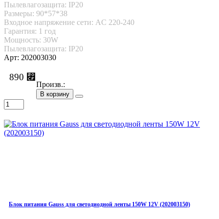
Пылевлагозащита: IP20
Размеры: 90*57*38
Входное напряжение сети: AC 220-240
Гарантия: 1 год
Мощность: 30W
Пылевлагозащита: IP20
Арт: 202003030
890 ⃏
Произв.:
В корзину
Блок питания Gauss для светодиодной ленты 150W 12V (202003150)