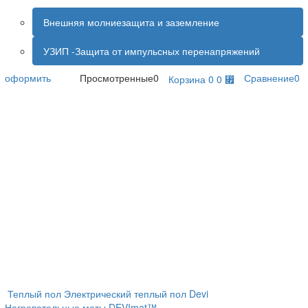
Внешняя молниезащита и заземление
УЗИП -Защита от импульсных перенапряжений
оформить
Просмотренные
0
Сравнение
0
Корзина
0
0 ⃏
×
Недавно просмотренные
Электрический Теплый пол
DEVImat™ DTIF-150, 206 Вт (на 1,5
м²) 140F0446 (140F0431)
1
Теплый пол
Электрический теплый пол
Devi
Нагревательные маты DEVImat™