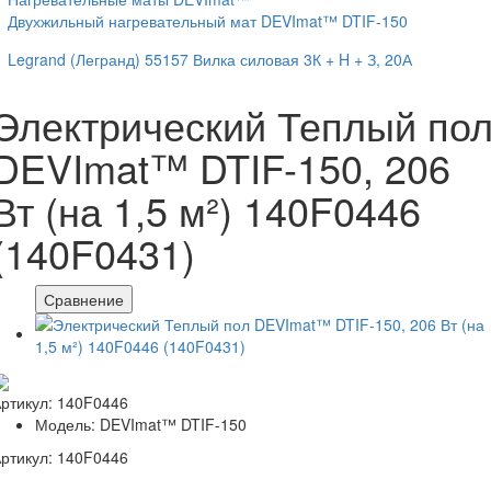
Двухжильный нагревательный мат DEVImat™ DTIF-150
Legrand (Легранд) 55157 Вилка силовая 3К + H + З, 20А
Электрический Теплый по
DEVImat™ DTIF-150, 206
Вт (на 1,5 м²) 140F0446
(140F0431)
Сравнение
ртикул: 140F0446
Модель: DEVImat™ DTIF-150
ртикул: 140F0446