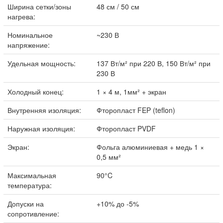
Ширина сетки/зоны
48 см / 50 см
нагрева:
Номинальное
~230 В
напряжение:
Удельная мощность:
137 Вт/м² при 220 В, 150 Вт/м² при
230 В
Холодный конец:
1 × 4 м, 1мм² + экран
Внутренняя изоляция:
Фторопласт FEP (teflon)
Наружная изоляция:
Фторопласт PVDF
Экран:
Фольга алюминиевая + медь 1 ×
0,5 мм²
Максимальная
90°C
температура:
Допуски на
+10% до -5%
сопротивление: