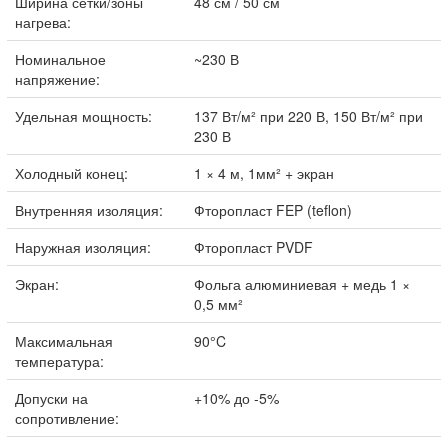
Ширина сетки/зоны
48 см / 50 см
нагрева:
Номинальное
~230 В
напряжение:
Удельная мощность:
137 Вт/м² при 220 В, 150 Вт/м² при
230 В
Холодный конец:
1 × 4 м, 1мм² + экран
Внутренняя изоляция:
Фторопласт FEP (teflon)
Наружная изоляция:
Фторопласт PVDF
Экран:
Фольга алюминиевая + медь 1 ×
0,5 мм²
Максимальная
90°C
температура:
Допуски на
+10% до -5%
сопротивление: