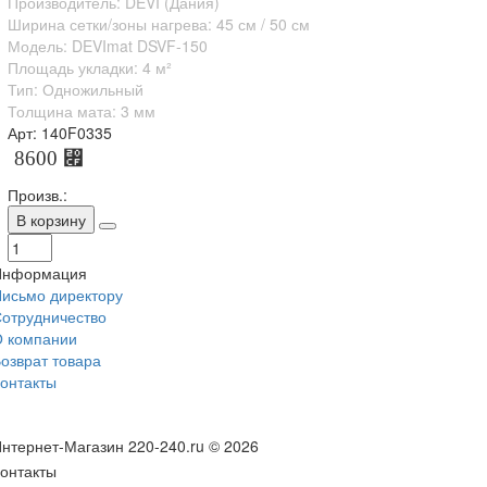
Производитель: DEVI (Дания)
Ширина сетки/зоны нагрева: 45 см / 50 см
Модель: DEVImat DSVF-150
Площадь укладки: 4 м²
Тип: Одножильный
Толщина мата: 3 мм
Арт: 140F0335
8600 ⃏
Произв.:
В корзину
Информация
исьмо директору
отрудничество
 компании
озврат товара
онтакты
нтернет-Магазин 220-240.ru © 2026
онтакты